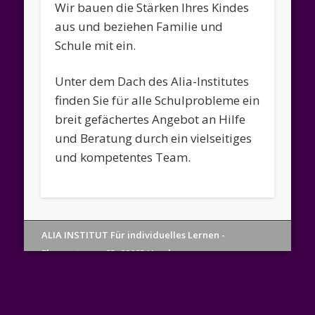
Rechtsc
Wir bauen die Stärken Ihres Kindes
aus und beziehen Familie und
Legasth
Schule mit ein.
H
Unter dem Dach des Alia-Institutes
finden Sie für alle Schulprobleme ein
Le
breit gefächertes Angebot an Hilfe
und Beratung durch ein vielseitiges
Hambur
und kompetentes Team.
Therap
Logop
ALIA INSTITUT Für individuelles Lernen -
Flotowstrasse 23, 22083 Hamburg
Spre