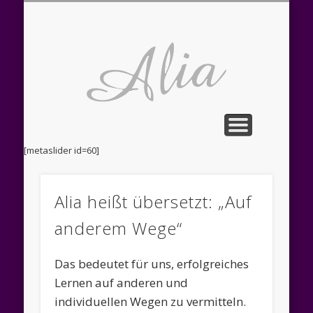
FORTBILDUNG SPRECH-UND STIMMTRAINING
STIMM-UND SPRECHTRAINING
DATENSCHUTZERKLÄRUNG
ÖFFNUNGSZEITEN
BILDNACHWEISE
LERNTHERAPIE
STARTSEITE
IMPRESSUM
LOGOPÄDIE
NACHHILFE
ÜBER UNS
KONTAKT
ADRESSE
LINKS
Alia
indivi
Lernth
Süd
[metaslider id=60]
Barmb
Alia heißt übersetzt: „Auf
Rechts
anderem Wege“
(Thera
Das bedeutet für uns, erfolgreiches
Lernen auf anderen und
individuellen Wegen zu vermitteln.